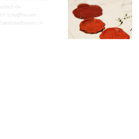
stfach 64
201 Schaffhausen
fo@altstadtverein.ch