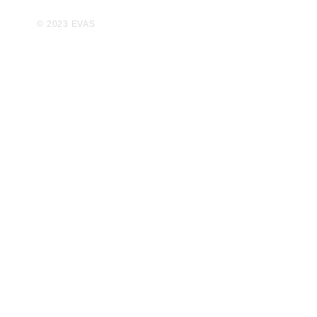
© 2023 EVAS
Statuten
AGB
e-mil webdesign