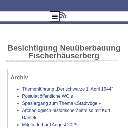
Besichtigung Neuüberbauung
Fischerhäuserberg
Rund 60 Interessierte waren einer Einladung des Einwohnervereins Altstadt gefolgt: Zu einer Besichtigung der Neuüberbauung Fischerhäuserberg, die kurz vor der Vollendung stand; im Sommer 2008 soll alles fertig gestellt sein. Heinz Ulmer, der
zusammen mit Renato Zarotti als Architekt das Projekt verwirklichte, erklärte der interessierten Schar Geschichte und Struktur des Komplexes, der schon heute die Fischerhäuserstrasse dominiert.
Archiv
Themenführung „Der schwarze 1. April 1944“
Postulat öffentliche WC’s
Spaziergang zum Thema «Stadtvögel»
Archäologisch-historische Zeitreise mit Kurt
Bänteli
Mitgliederbrief August 2025