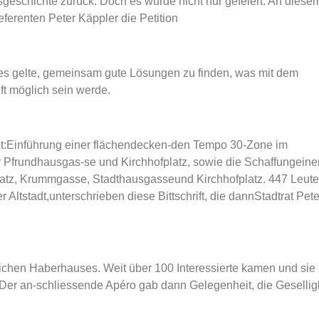
sgeschichte zurück. Doch es wurde nicht nur gefeiert: An diese
ferenten Peter Käppler die Petition
s es gelte, gemeinsam gute Lösungen zu finden, was mit dem
ft möglich sein werde.
lt:Einführung einer flächendecken-den Tempo 30-Zone im
ür Pfrundhausgas-se und Kirchhofplatz, sowie die Schaffungeine
atz, Krummgasse, Stadthausgasseund Kirchhofplatz. 447 Leute
tstadt,unterschrieben diese Bittschrift, die dannStadtrat Pete
ichen Haberhauses. Weit über 100 Interessierte kamen und sie
Der an-schliessende Apéro gab dann Gelegenheit, die Gesellig