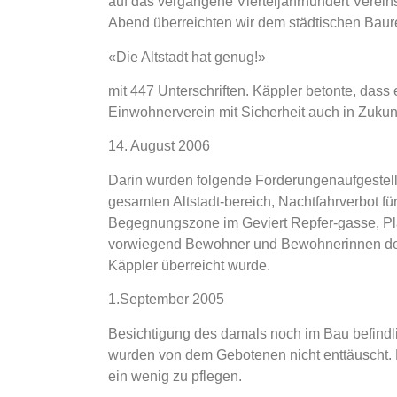
auf das vergangene Vierteljahrhundert Verein
Abend überreichten wir dem städtischen Baure
«Die Altstadt hat genug!»
mit 447 Unterschriften. Käppler betonte, das
Einwohnerverein mit Sicherheit auch in Zukun
14. August 2006
Darin wurden folgende Forderungenaufgestel
gesamten Altstadt-bereich, Nachtfahrverbot f
Begegnungszone im Geviert Repfer-gasse, Pl
vorwiegend Bewohner und Bewohnerinnen der Al
Käppler überreicht wurde.
1.September 2005
Besichtigung des damals noch im Bau befindl
wurden von dem Gebotenen nicht enttäuscht. 
ein wenig zu pflegen.